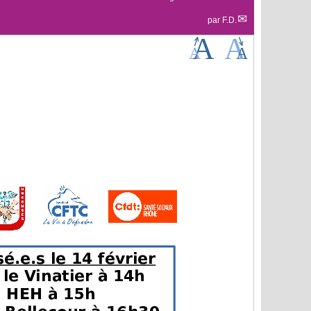
par
F.D.