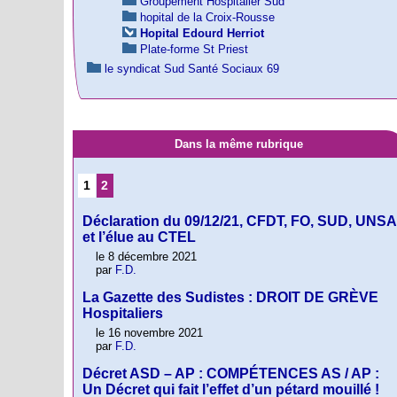
Groupement Hospitalier Sud
hopital de la Croix-Rousse
Hopital Edourd Herriot
Plate-forme St Priest
le syndicat Sud Santé Sociaux 69
Dans la même rubrique
1
2
Déclaration du 09/12/21, CFDT, FO, SUD, UNSA
et l’élue au CTEL
le 8 décembre 2021
par
F.D.
La Gazette des Sudistes : DROIT DE GRÈVE
Hospitaliers
le 16 novembre 2021
par
F.D.
Décret ASD – AP : COMPÉTENCES AS / AP :
Un Décret qui fait l’effet d’un pétard mouillé !