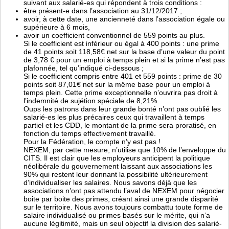
suivant aux salarié-es qui répondent à trois conditions :
être présent-e dans l’association au 31/12/2017 ;
avoir, à cette date, une ancienneté dans l’association égale ou
supérieure à 6 mois,
avoir un coefficient conventionnel de 559 points au plus.
Si le coefficient est inférieur ou égal à 400 points : une prime
de 41 points soit 118,58€ net sur la base d’une valeur du point
de 3,78 € pour un emploi à temps plein et si la prime n’est pas
plafonnée, tel qu’indiqué ci-dessous ;
Si le coefficient compris entre 401 et 559 points : prime de 30
points soit 87,01€ net sur la même base pour un emploi à
temps plein. Cette prime exceptionnelle n’ouvrira pas droit à
l’indemnité de sujétion spéciale de 8,21%.
Oups les patrons dans leur grande bonté n’ont pas oublié les
salarié-es les plus précaires ceux qui travaillent à temps
partiel et les CDD, le montant de la prime sera proratisé, en
fonction du temps effectivement travaillé.
Pour la Fédération, le compte n’y est pas !
NEXEM, par cette mesure, n’utilise que 10% de l’enveloppe du
CITS. Il est clair que les employeurs anticipent la politique
néolibérale du gouvernement laissant aux associations les
90% qui restent leur donnant la possibilité ultérieurement
d’individualiser les salaires. Nous savons déjà que les
associations n’ont pas attendu l’aval de NEXEM pour négocier
boite par boite des primes, créant ainsi une grande disparité
sur le territoire. Nous avons toujours combattu toute forme de
salaire individualisé ou primes basés sur le mérite, qui n’a
aucune légitimité, mais un seul objectif la division des salarié-