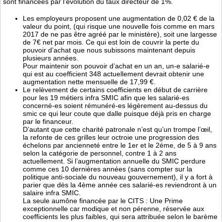
sont financées par l’évolution du taux directeur de 1%.
Les employeurs proposent une augmentation de 0,02 € de la
valeur du point, (qui risque une nouvelle fois comme en mars
2017 de ne pas être agréé par le ministère), soit une largesse
de 7€ net par mois. Ce qui est loin de couvrir la perte du
pouvoir d’achat que nous subissons maintenant depuis
plusieurs années.
Pour maintenir son pouvoir d’achat en un an, un-e salarié-e
qui est au coefficient 348 actuellement devrait obtenir une
augmentation nette mensuelle de 17,99 €.
Le relèvement de certains coefficients en début de carrière
pour les 19 métiers infra SMIC afin que les salarié-es
concerné-es soient rémunéré-es légèrement au-dessus du
smic ce qui leur coute que dalle puisque déjà pris en charge
par le financeur.
D’autant que cette charité patronale n’est qu’un trompe l’œil,
la refonte de ces grilles leur octroie une progression des
échelons par ancienneté entre le 1er et le 2éme, de 5 à 9 ans
selon la catégorie de personnel, contre 1 à 2 ans
actuellement. Si l’augmentation annuelle du SMIC perdure
comme ces 10 dernières années (sans compter sur la
politique anti-sociale du nouveau gouvernement), il y a fort à
parier que dès la 4ème année ces salarié-es reviendront à un
salaire infra SMIC.
La seule aumône financée par le CITS : Une Prime
exceptionnelle car modique et non pérenne, réservée aux
coefficients les plus faibles, qui sera attribuée selon le barème