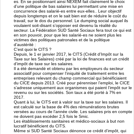
es. En se positionnant ainsi NEXEM fait clairement le choix
d’une politique de bas salaires lui permettant une mise en
concurrence des salarié-es entre eux-elles.. Leur objectif
depuis longtemps et on le sait bien est de réduire le coût du
travail, sur le dos du personnel. Le dumping social auquel ils
voulaient soit-disant s’opposer est devenu la réalité du
secteur. La Fédération SUD Santé Sociaux fera tout ce qui est
en son pouvoir, pour que les salarié-es ne soient plus les
victimes des politiques patronales et de la politique
d’austérité :
C’est quoi le CITS ?
Depuis, le 1 er janvier 2017, le CITS (Crédit d’Impôt sur la
Taxe sur les Salaires) créé par la loi de finances est un crédit
d’impôt de taxe sur les salaires.
Il a été demandé et obtenu par les employeurs du secteur
associatif pour compenser l’iniquité de traitement entre les
entreprises relevant du champ commercial qui bénéficiaient
du CICE depuis 2013. Créé pour pérenniser l’emploi, le CICE
s’adresse uniquement aux organismes qui paient l’impôt sur le
revenu ou sur les sociétés. Son taux a été porté à 7% en
2017.
Quant à lui, le CITS est à valoir sur la taxe sur les salaires. Il
est calculé sur la base de 4% des rémunérations brutes
versées au cours de l’année civile. Les salaires pris en compte
ne doivent pas excéder 2,5 fois le Smic.
Les établissements sanitaires et médico-sociaux à but non
lucratif bénéficient du CITS.
Même si SUD Santé Sociaux dénonce ce crédit d’impôt, qui