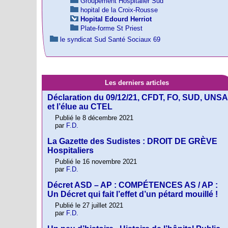
Groupement Hospitalier Sud
hopital de la Croix-Rousse
Hopital Edourd Herriot
Plate-forme St Priest
le syndicat Sud Santé Sociaux 69
Les derniers articles
Déclaration du 09/12/21, CFDT, FO, SUD, UNSA
et l’élue au CTEL
Publié le 8 décembre 2021
par
F.D.
La Gazette des Sudistes : DROIT DE GRÈVE
Hospitaliers
Publié le 16 novembre 2021
par
F.D.
Décret ASD – AP : COMPÉTENCES AS / AP :
Un Décret qui fait l’effet d’un pétard mouillé !
Publié le 27 juillet 2021
par
F.D.