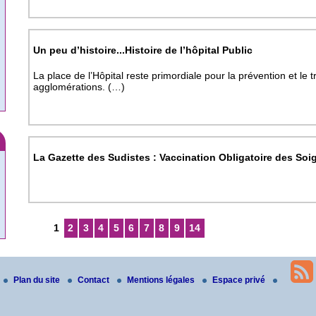
Un peu d’histoire...Histoire de l’hôpital Public
La place de l’Hôpital reste primordiale pour la prévention et le 
agglomérations. (…)
La Gazette des Sudistes : Vaccination Obligatoire des Soi
1
2
3
4
5
6
7
8
9
14
Plan du site
Contact
Mentions légales
Espace privé