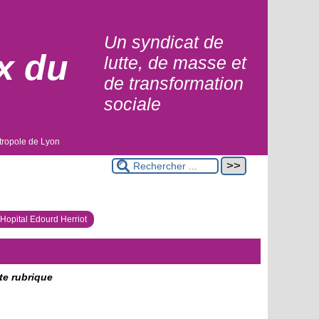
Un syndicat de
x du
lutte, de masse et
de transformation
sociale
tropole de Lyon
Hopital Edourd Herriot
tte rubrique