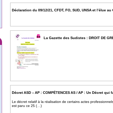
Déclaration du 09/12/21, CFDT, FO, SUD, UNSA et l’élue au
La Gazette des Sudistes : DROIT DE GR
Décret ASD – AP : COMPÉTENCES AS / AP : Un Décret qui fait
Le décret relatif à la réalisation de certains actes professionnel
est paru ce 25 (…)