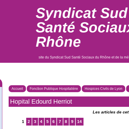
Syndicat Sud
Santé Sociau
Rhône
site du Syndicat Sud Santé Sociaux du Rhône et de la mé
Accueil
Fonction Publique Hospitalière
Hospices Civils de Lyon
Hopital Edourd Herriot
Les articles de ce
1
2
3
4
5
6
7
8
9
14