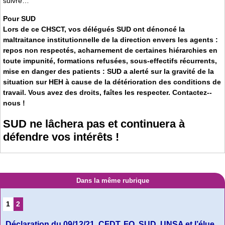
suivre…
Pour SUD
Lors de ce CHSCT, vos délégués SUD ont dénoncé la
maltraitance institutionnelle de la direction envers les agents :
repos non respectés, acharnement de certaines hiérarchies en
toute impunité, formations refusées, sous­-effectifs récurrents,
mise en danger des patients : SUD a alerté sur la gravité de la
situation sur HEH à cause de la détérioration des conditions de
travail. Vous avez des droits, faîtes les respecter. Contactez-­
nous !
SUD ne lâchera pas et continuera à
défendre vos intérêts !
Dans la même rubrique
1
2
Déclaration du 09/12/21, CFDT, FO, SUD, UNSA et l’élue